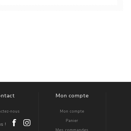
ontact
Mon compte
actez-nous
Mon compte
Panier
Mes commandes