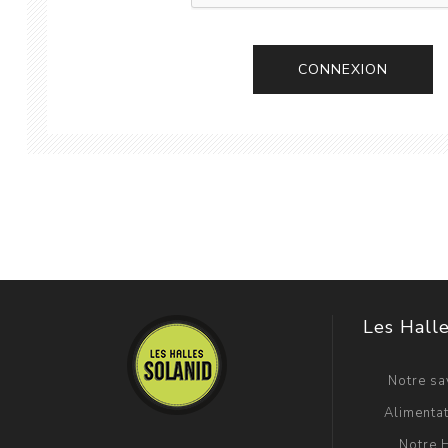
CONNEXION
Les Halle
Notre sav
Alimentat
Notre H