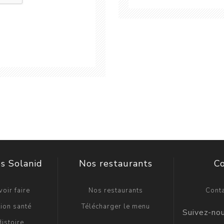
s Solanid
Nos restaurants
C
oir faire
Nos restaurants
Cont
ion santé
Télécharger le menu
istoire