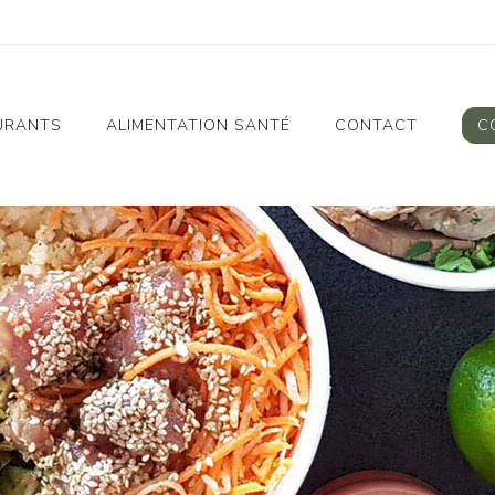
URANTS
ALIMENTATION SANTÉ
CONTACT
C
ellier Gare St
Alimentation Santé
Charte Alimentation
ellier Décathlon
Santé
seum
ellier Millénaire
gnan Gare